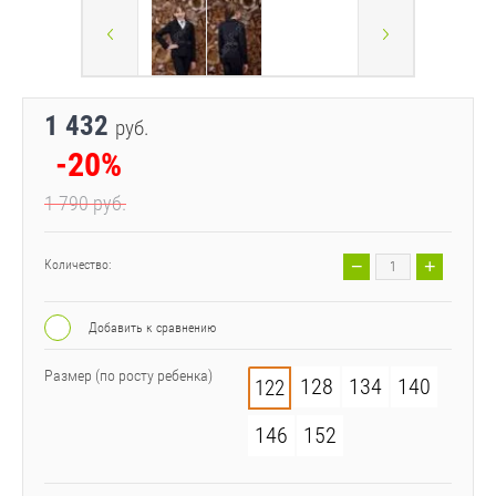
1 432
руб.
-20%
1 790
руб.
−
+
Количество:
Добавить к сравнению
Размер (по росту ребенка)
128
134
140
122
146
152