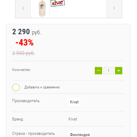
2 290
руб.
-43%
3 990
руб.
−
+
Количество:
Добавить к сравнению
Производитель
Kivat
Бренд
Kivat
Страна - производитель
Финляндия