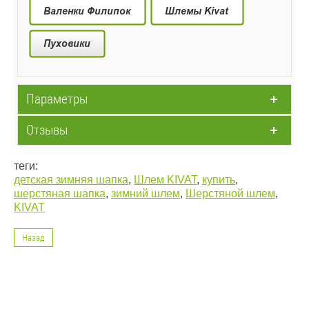
Параметры
Отзывы
теги:
детская зимняя шапка
,
Шлем KIVAT
,
купить
,
шерстяная шапка
,
зимний шлем
,
Шерстяной шлем
,
KIVAT
Назад