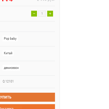
−
+
Pop baby
Китай
демисезон
Q 12101
КУПИТЬ