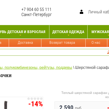
+7 904 60 55 111
иПапси
Личный ка
Санкт-Петербург
УВЬ ДЕТСКАЯ И ВЗРОСЛАЯ
ДЕТСКАЯ ОДЕЖДА
МУЖСКАЯ
а
Доставка
Возврат товара
О нас
ы, полукомбинезоны, рейтузы, поддевы
 \ Шерстяной сараф
вочки
Теплый шерстяной сарафан д
ко
-14%
2 590
руб.