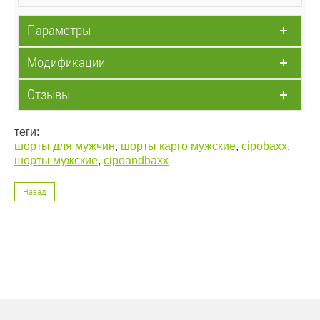
Параметры
Модификации
Отзывы
теги:
шорты для мужчин
,
шорты карго мужские
,
cipobaxx
,
шорты мужские
,
cipoandbaxx
Назад