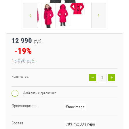
12 990
руб.
-19%
15 990
руб.
−
+
Количество:
Добавить к сравнению
Производитель
SnowImage
Состав
70% пух 30% перо