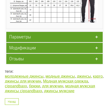
Параметры
Модификации
Отзывы
теги:
молодежные джинсы
,
модные джинсы
,
джинсы
,
карго
,
джинсы для мужчин
,
Модная мужская одежда
,
cipoandbaxx
,
брюки
,
для мужчин
,
модная мужская
джинсы cipoandbaxx
,
джинсы мужские
Назад